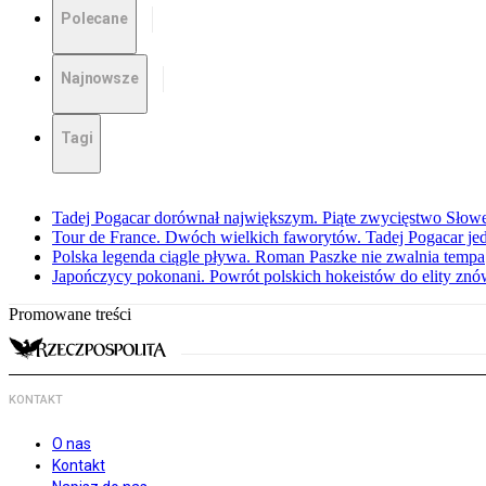
Polecane
Najnowsze
Tagi
Tadej Pogacar dorównał największym. Piąte zwycięstwo Słow
Tour de France. Dwóch wielkich faworytów. Tadej Pogacar jedz
Polska legenda ciągle pływa. Roman Paszke nie zwalnia tempa
Japończycy pokonani. Powrót polskich hokeistów do elity znów 
Promowane treści
KONTAKT
O nas
Kontakt