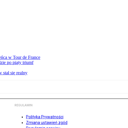
eńca w Tour de France
ie po piąty triumf
stał się realny
REGULAMIN
Polityka Prywatności
Zmiana ustawień zgód