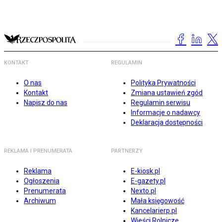
KONTAKT
REGULAMIN
O nas
Polityka Prywatności
Kontakt
Zmiana ustawień zgód
Napisz do nas
Regulamin serwisu
Informacje o nadawcy
Deklaracja dostępności
REKLAMA I PRENUMERATA
PARTNERZY
Reklama
E-kiosk.pl
Ogłoszenia
E-gazety.pl
Prenumerata
Nexto.pl
Archiwum
Mała księgowość
Kancelarierp.pl
Wieści Rolnicze