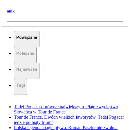
amk
Powiązane
Polecane
Najnowsze
Tagi
Tadej Pogacar dorównał największym. Piąte zwycięstwo
Słoweńca w Tour de France
Tour de France. Dwóch wielkich faworytów. Tadej Pogacar
jedzie po piąty triumf
Polska legenda ciągle pływa. Roman Paszke nie zwalnia