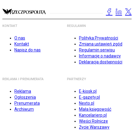
KONTAKT
REGULAMIN
O nas
Polityka Prywatności
Kontakt
Zmiana ustawień zgód
Napisz do nas
Regulamin serwisu
Informacje o nadawcy
Deklaracja dostępności
REKLAMA I PRENUMERATA
PARTNERZY
Reklama
E-kiosk.pl
Ogłoszenia
E-gazety.pl
Prenumerata
Nexto.pl
Archiwum
Mała księgowość
Kancelarierp.pl
Wieści Rolnicze
Życie Warszawy