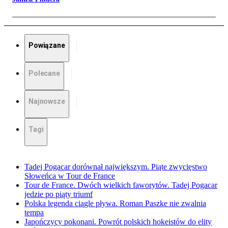
Powiązane
Polecane
Najnowsze
Tagi
Tadej Pogacar dorównał największym. Piąte zwycięstwo
Słoweńca w Tour de France
Tour de France. Dwóch wielkich faworytów. Tadej Pogacar
jedzie po piąty triumf
Polska legenda ciągle pływa. Roman Paszke nie zwalnia
tempa
Japończycy pokonani. Powrót polskich hokeistów do elity