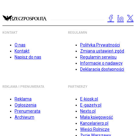
KONTAKT
REGULAMIN
O nas
Polityka Prywatności
Kontakt
Zmiana ustawień zgód
Napisz do nas
Regulamin serwisu
Informacje o nadawcy
Deklaracja dostępności
REKLAMA I PRENUMERATA
PARTNERZY
Reklama
E-kiosk.pl
Ogłoszenia
E-gazety.pl
Prenumerata
Nexto.pl
Archiwum
Mała księgowość
Kancelarierp.pl
Wieści Rolnicze
Życie Warszawy