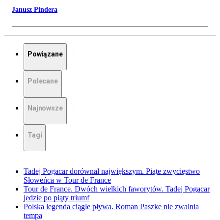
Janusz Pindera
Powiązane
Polecane
Najnowsze
Tagi
Tadej Pogacar dorównał największym. Piąte zwycięstwo
Słoweńca w Tour de France
Tour de France. Dwóch wielkich faworytów. Tadej Pogacar
jedzie po piąty triumf
Polska legenda ciągle pływa. Roman Paszke nie zwalnia
tempa