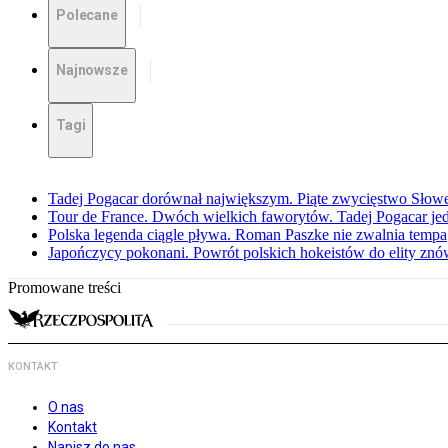
Polecane
Najnowsze
Tagi
Tadej Pogacar dorównał największym. Piąte zwycięstwo Słow
Tour de France. Dwóch wielkich faworytów. Tadej Pogacar jedz
Polska legenda ciągle pływa. Roman Paszke nie zwalnia tempa
Japończycy pokonani. Powrót polskich hokeistów do elity znów 
Promowane treści
KONTAKT
O nas
Kontakt
Napisz do nas