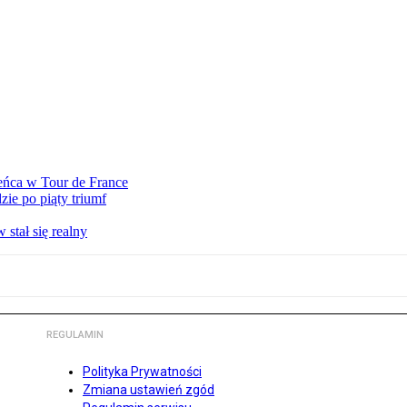
eńca w Tour de France
ie po piąty triumf
stał się realny
REGULAMIN
Polityka Prywatności
Zmiana ustawień zgód