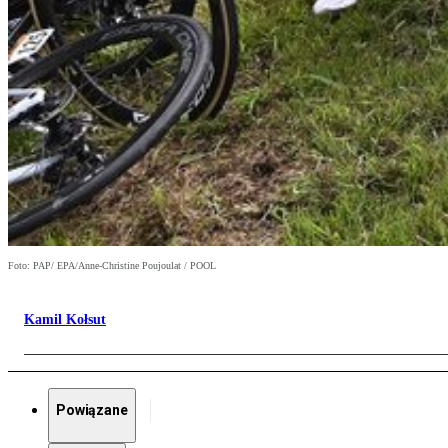
Foto: PAP/ EPA/Anne-Christine Poujoulat / POOL
Kamil Kołsut
Powiązane