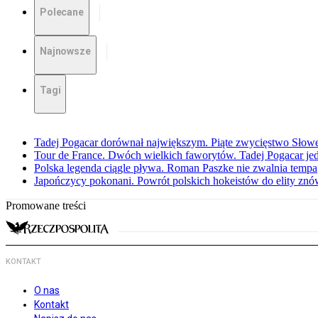
Polecane
Najnowsze
Tagi
Tadej Pogacar dorównał największym. Piąte zwycięstwo Słow
Tour de France. Dwóch wielkich faworytów. Tadej Pogacar jedz
Polska legenda ciągle pływa. Roman Paszke nie zwalnia tempa
Japończycy pokonani. Powrót polskich hokeistów do elity znów 
Promowane treści
KONTAKT
O nas
Kontakt