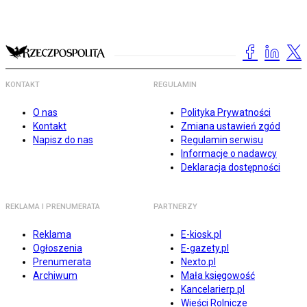
KONTAKT
REGULAMIN
O nas
Polityka Prywatności
Kontakt
Zmiana ustawień zgód
Napisz do nas
Regulamin serwisu
Informacje o nadawcy
Deklaracja dostępności
REKLAMA I PRENUMERATA
PARTNERZY
Reklama
E-kiosk.pl
Ogłoszenia
E-gazety.pl
Prenumerata
Nexto.pl
Archiwum
Mała księgowość
Kancelarierp.pl
Wieści Rolnicze