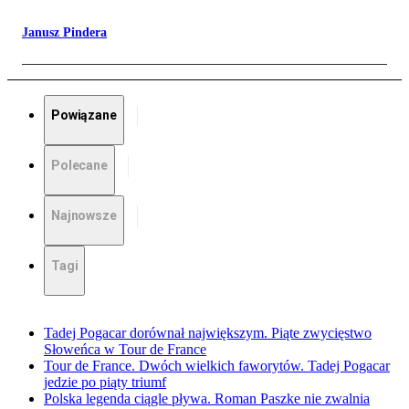
Janusz Pindera
Powiązane
Polecane
Najnowsze
Tagi
Tadej Pogacar dorównał największym. Piąte zwycięstwo
Słoweńca w Tour de France
Tour de France. Dwóch wielkich faworytów. Tadej Pogacar
jedzie po piąty triumf
Polska legenda ciągle pływa. Roman Paszke nie zwalnia