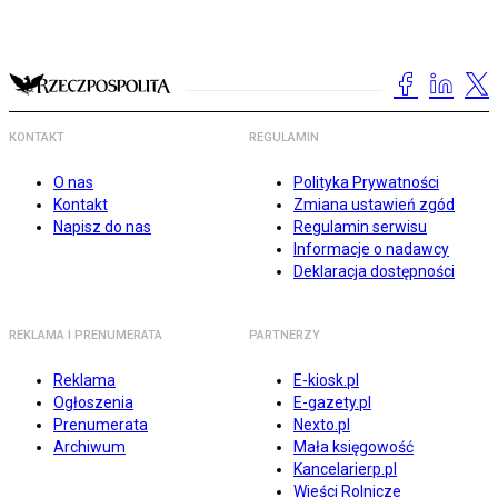
KONTAKT
REGULAMIN
O nas
Polityka Prywatności
Kontakt
Zmiana ustawień zgód
Napisz do nas
Regulamin serwisu
Informacje o nadawcy
Deklaracja dostępności
REKLAMA I PRENUMERATA
PARTNERZY
Reklama
E-kiosk.pl
Ogłoszenia
E-gazety.pl
Prenumerata
Nexto.pl
Archiwum
Mała księgowość
Kancelarierp.pl
Wieści Rolnicze