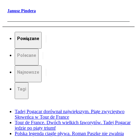
Janusz Pindera
Powiązane
Polecane
Najnowsze
Tagi
Tadej Pogacar dorównał największym. Piąte zwycięstwo
Słoweńca w Tour de France
Tour de France. Dwóch wielkich faworytów. Tadej Pogacar
jedzie po piąty triumf
Polska legenda ciągle pływa. Roman Paszke nie zwalnia