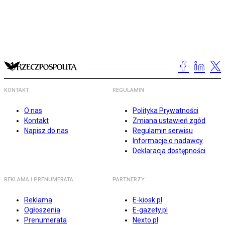
KONTAKT
REGULAMIN
O nas
Polityka Prywatności
Kontakt
Zmiana ustawień zgód
Napisz do nas
Regulamin serwisu
Informacje o nadawcy
Deklaracja dostępności
REKLAMA I PRENUMERATA
PARTNERZY
Reklama
E-kiosk.pl
Ogłoszenia
E-gazety.pl
Prenumerata
Nexto.pl