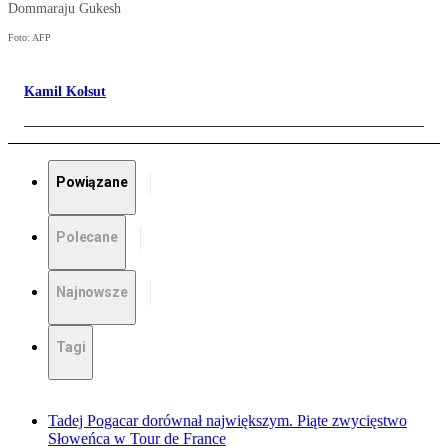
Dommaraju Gukesh
Foto: AFP
Kamil Kołsut
Powiązane
Polecane
Najnowsze
Tagi
Tadej Pogacar dorównał największym. Piąte zwycięstwo
Słoweńca w Tour de France