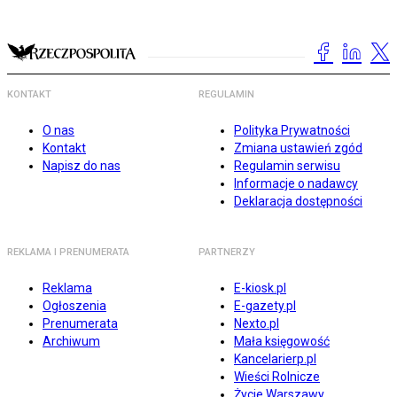
KONTAKT
REGULAMIN
O nas
Polityka Prywatności
Kontakt
Zmiana ustawień zgód
Napisz do nas
Regulamin serwisu
Informacje o nadawcy
Deklaracja dostępności
REKLAMA I PRENUMERATA
PARTNERZY
Reklama
E-kiosk.pl
Ogłoszenia
E-gazety.pl
Prenumerata
Nexto.pl
Archiwum
Mała księgowość
Kancelarierp.pl
Wieści Rolnicze
Życie Warszawy