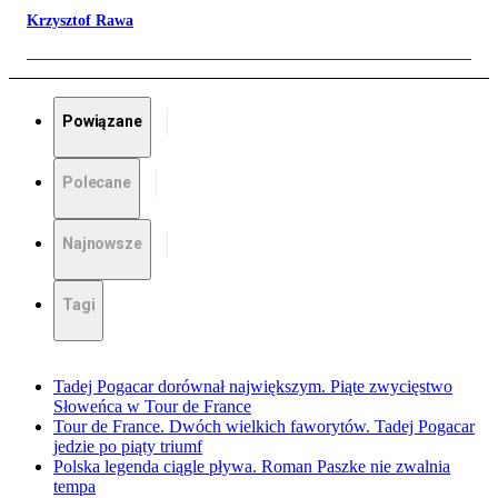
Krzysztof Rawa
Powiązane
Polecane
Najnowsze
Tagi
Tadej Pogacar dorównał największym. Piąte zwycięstwo
Słoweńca w Tour de France
Tour de France. Dwóch wielkich faworytów. Tadej Pogacar
jedzie po piąty triumf
Polska legenda ciągle pływa. Roman Paszke nie zwalnia
tempa