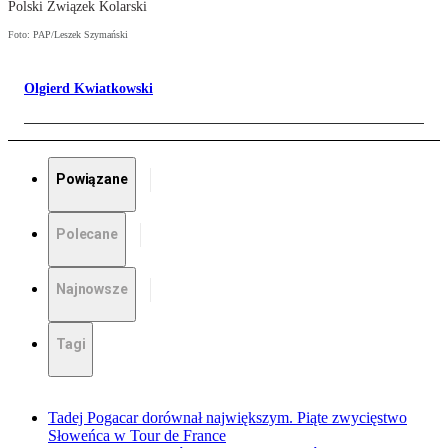
Polski Związek Kolarski
Foto: PAP/Leszek Szymański
Olgierd Kwiatkowski
Powiązane
Polecane
Najnowsze
Tagi
Tadej Pogacar dorównał największym. Piąte zwycięstwo
Słoweńca w Tour de France