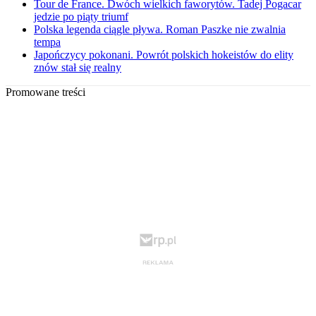
Tour de France. Dwóch wielkich faworytów. Tadej Pogacar
jedzie po piąty triumf
Polska legenda ciągle pływa. Roman Paszke nie zwalnia
tempa
Japończycy pokonani. Powrót polskich hokeistów do elity
znów stał się realny
Promowane treści