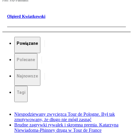
Foto: PAP/Panoramic
Olgierd Kwiatkowski
Powiązane
Polecane
Najnowsze
Tagi
Niespodziewany zwycięzca Tour de Pologne. Był tak
zmotywowany, że długo nie mógł zasnąć
Brudne zagrywki rywalek i skromna premia. Katarzyna
Niewiadoma-Phinney druga w Tour de France