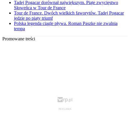
Tadej Pogacar dorównał największym. Piąte zwycięstwo
Słoweńca w Tour de France
Tour de France. Dwóch wielkich faworytów. Tadej Pogacar
jedzie po piąty triumf
Polska legenda ciągle pływa. Roman Paszke nie zwalnia
tempa
Promowane treści