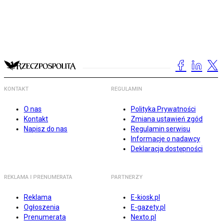
KONTAKT
REGULAMIN
O nas
Polityka Prywatności
Kontakt
Zmiana ustawień zgód
Napisz do nas
Regulamin serwisu
Informacje o nadawcy
Deklaracja dostępności
REKLAMA I PRENUMERATA
PARTNERZY
Reklama
E-kiosk.pl
Ogłoszenia
E-gazety.pl
Prenumerata
Nexto.pl