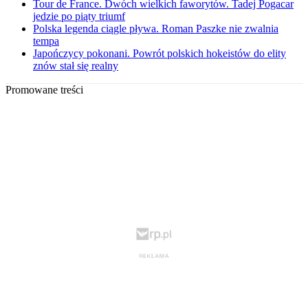
Tour de France. Dwóch wielkich faworytów. Tadej Pogacar
jedzie po piąty triumf
Polska legenda ciągle pływa. Roman Paszke nie zwalnia
tempa
Japończycy pokonani. Powrót polskich hokeistów do elity
znów stał się realny
Promowane treści