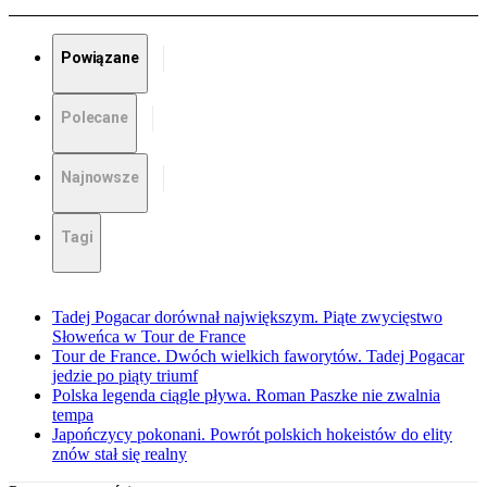
Powiązane
Polecane
Najnowsze
Tagi
Tadej Pogacar dorównał największym. Piąte zwycięstwo
Słoweńca w Tour de France
Tour de France. Dwóch wielkich faworytów. Tadej Pogacar
jedzie po piąty triumf
Polska legenda ciągle pływa. Roman Paszke nie zwalnia
tempa
Japończycy pokonani. Powrót polskich hokeistów do elity
znów stał się realny