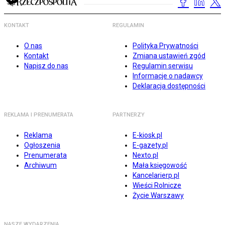
KONTAKT
REGULAMIN
O nas
Polityka Prywatności
Kontakt
Zmiana ustawień zgód
Napisz do nas
Regulamin serwisu
Informacje o nadawcy
Deklaracja dostępności
REKLAMA I PRENUMERATA
PARTNERZY
Reklama
E-kiosk.pl
Ogłoszenia
E-gazety.pl
Prenumerata
Nexto.pl
Archiwum
Mała księgowość
Kancelarierp.pl
Wieści Rolnicze
Życie Warszawy
NASZE WYDARZENIA