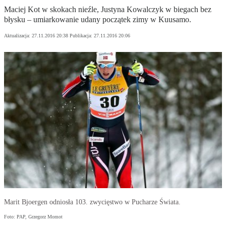
Maciej Kot w skokach nieźle, Justyna Kowalczyk w biegach bez
błysku – umiarkowanie udany początek zimy w Kuusamo.
Aktualizacja:
27.11.2016 20:38
Publikacja:
27.11.2016 20:06
Marit Bjoergen odniosła 103. zwycięstwo w Pucharze Świata.
Foto: PAP, Grzegorz Momot