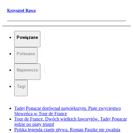
Krzysztof Rawa
Powiązane
Polecane
Najnowsze
Tagi
Tadej Pogacar dorównał największym. Piąte zwycięstwo
Słoweńca w Tour de France
Tour de France. Dwóch wielkich faworytów. Tadej Pogacar
jedzie po piąty triumf
Polska legenda ciągle pływa. Roman Paszke nie zwalnia