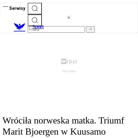
Serwisy
S
port
Wróciła norweska matka. Triumf
Marit Bjoergen w Kuusamo