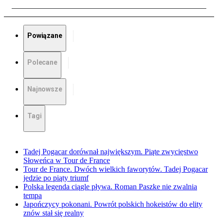
Powiązane
Polecane
Najnowsze
Tagi
Tadej Pogacar dorównał największym. Piąte zwycięstwo
Słoweńca w Tour de France
Tour de France. Dwóch wielkich faworytów. Tadej Pogacar
jedzie po piąty triumf
Polska legenda ciągle pływa. Roman Paszke nie zwalnia
tempa
Japończycy pokonani. Powrót polskich hokeistów do elity
znów stał się realny