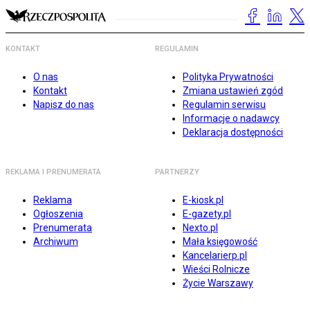
KONTAKT
REGULAMIN
O nas
Polityka Prywatności
Kontakt
Zmiana ustawień zgód
Napisz do nas
Regulamin serwisu
Informacje o nadawcy
Deklaracja dostępności
REKLAMA I PRENUMERATA
PARTNERZY
Reklama
E-kiosk.pl
Ogłoszenia
E-gazety.pl
Prenumerata
Nexto.pl
Archiwum
Mała księgowość
Kancelarierp.pl
Wieści Rolnicze
Życie Warszawy