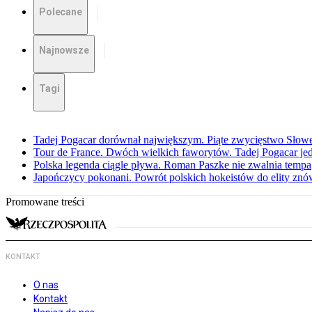
Polecane
Najnowsze
Tagi
Tadej Pogacar dorównał największym. Piąte zwycięstwo Słow
Tour de France. Dwóch wielkich faworytów. Tadej Pogacar jedz
Polska legenda ciągle pływa. Roman Paszke nie zwalnia tempa
Japończycy pokonani. Powrót polskich hokeistów do elity znów 
Promowane treści
KONTAKT
O nas
Kontakt