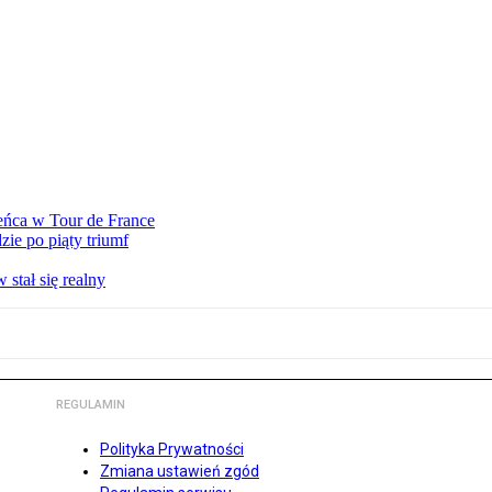
eńca w Tour de France
ie po piąty triumf
stał się realny
REGULAMIN
Polityka Prywatności
Zmiana ustawień zgód