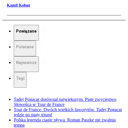
Kamil Kołsut
Powiązane
Polecane
Najnowsze
Tagi
Tadej Pogacar dorównał największym. Piąte zwycięstwo
Słoweńca w Tour de France
Tour de France. Dwóch wielkich faworytów. Tadej Pogacar
jedzie po piąty triumf
Polska legenda ciągle pływa. Roman Paszke nie zwalnia
tempa