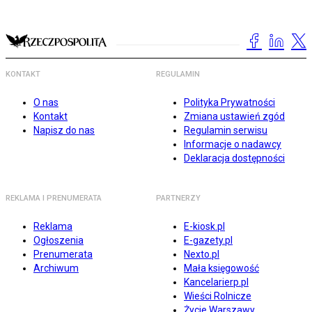
KONTAKT
REGULAMIN
O nas
Polityka Prywatności
Kontakt
Zmiana ustawień zgód
Napisz do nas
Regulamin serwisu
Informacje o nadawcy
Deklaracja dostępności
REKLAMA I PRENUMERATA
PARTNERZY
Reklama
E-kiosk.pl
Ogłoszenia
E-gazety.pl
Prenumerata
Nexto.pl
Archiwum
Mała księgowość
Kancelarierp.pl
Wieści Rolnicze
Życie Warszawy