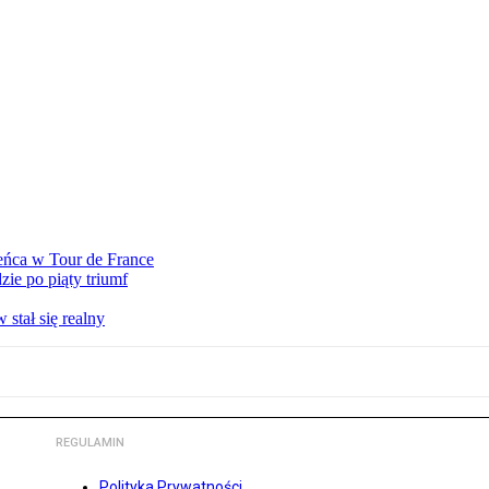
eńca w Tour de France
ie po piąty triumf
stał się realny
REGULAMIN
Polityka Prywatności