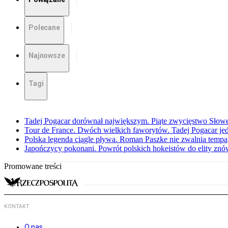
Polecane
Najnowsze
Tagi
Tadej Pogacar dorównał największym. Piąte zwycięstwo Słow
Tour de France. Dwóch wielkich faworytów. Tadej Pogacar jedz
Polska legenda ciągle pływa. Roman Paszke nie zwalnia tempa
Japończycy pokonani. Powrót polskich hokeistów do elity znów 
Promowane treści
KONTAKT
O nas