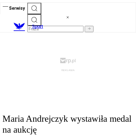
Serwisy
S
port
Maria Andrejczyk wystawiła medal
na aukcję