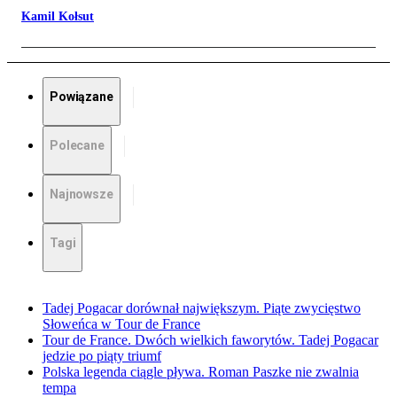
Kamil Kołsut
Powiązane
Polecane
Najnowsze
Tagi
Tadej Pogacar dorównał największym. Piąte zwycięstwo
Słoweńca w Tour de France
Tour de France. Dwóch wielkich faworytów. Tadej Pogacar
jedzie po piąty triumf
Polska legenda ciągle pływa. Roman Paszke nie zwalnia
tempa