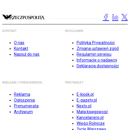
KONTAKT
REGULAMIN
O nas
Polityka Prywatności
Kontakt
Zmiana ustawień zgód
Napisz do nas
Regulamin serwisu
Informacje o nadawcy
Deklaracja dostępności
REKLAMA I PRENUMERATA
PARTNERZY
Reklama
E-kiosk.pl
Ogłoszenia
E-gazety.pl
Prenumerata
Nexto.pl
Archiwum
Mała księgowość
Kancelarierp.pl
Wieści Rolnicze
Życie Warszawy