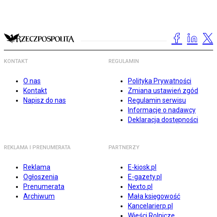
KONTAKT
REGULAMIN
O nas
Polityka Prywatności
Kontakt
Zmiana ustawień zgód
Napisz do nas
Regulamin serwisu
Informacje o nadawcy
Deklaracja dostępności
REKLAMA I PRENUMERATA
PARTNERZY
Reklama
E-kiosk.pl
Ogłoszenia
E-gazety.pl
Prenumerata
Nexto.pl
Archiwum
Mała księgowość
Kancelarierp.pl
Wieści Rolnicze