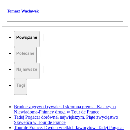
Tomasz Wacławek
Powiązane
Polecane
Najnowsze
Tagi
Brudne zagrywki rywalek i skromna premia. Katarzyna
Niewiadoma-Phinney druga w Tour de France
Tadej Pogacar dorównał największym. Piąte zwycięstwo
Słoweńca w Tour de France
Tour de France. Dwóch wielkich faworytów. Tadej Pogacar