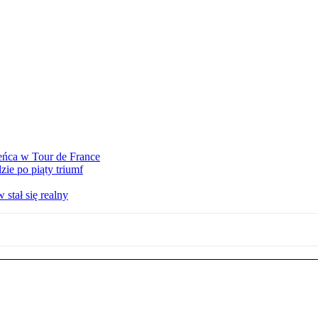
eńca w Tour de France
ie po piąty triumf
stał się realny