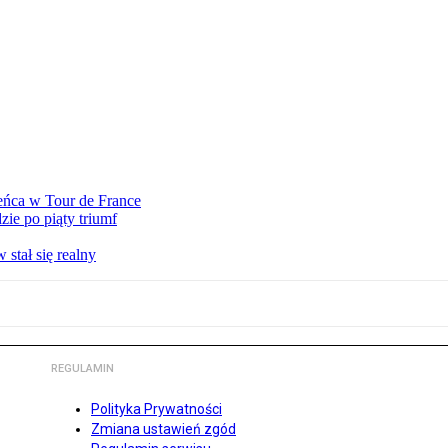
eńca w Tour de France
ie po piąty triumf
stał się realny
REGULAMIN
Polityka Prywatności
Zmiana ustawień zgód