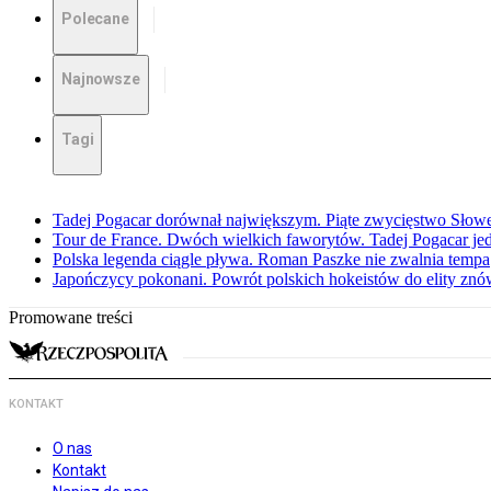
Polecane
Najnowsze
Tagi
Tadej Pogacar dorównał największym. Piąte zwycięstwo Słow
Tour de France. Dwóch wielkich faworytów. Tadej Pogacar jedz
Polska legenda ciągle pływa. Roman Paszke nie zwalnia tempa
Japończycy pokonani. Powrót polskich hokeistów do elity znów 
Promowane treści
KONTAKT
O nas
Kontakt