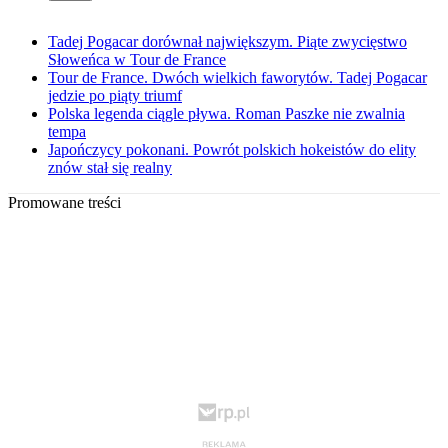
Tadej Pogacar dorównał największym. Piąte zwycięstwo
Słoweńca w Tour de France
Tour de France. Dwóch wielkich faworytów. Tadej Pogacar
jedzie po piąty triumf
Polska legenda ciągle pływa. Roman Paszke nie zwalnia
tempa
Japończycy pokonani. Powrót polskich hokeistów do elity
znów stał się realny
Promowane treści