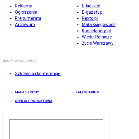
Reklama
E-kiosk.pl
Ogłoszenia
E-gazety.pl
Prenumerata
Nexto.pl
Archiwum
Mała księgowość
Kancelarierp.pl
Wieści Rolnicze
Życie Warszawy
NASZE WYDARZENIA
Szkolenia i konferencje
MAPA STRONY
KALENDARIUM
OFERTA PRODUKTOWA