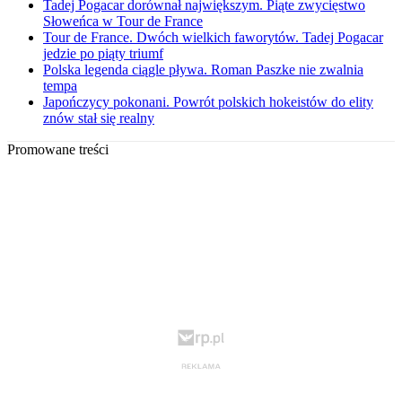
Tadej Pogacar dorównał największym. Piąte zwycięstwo
Słoweńca w Tour de France
Tour de France. Dwóch wielkich faworytów. Tadej Pogacar
jedzie po piąty triumf
Polska legenda ciągle pływa. Roman Paszke nie zwalnia
tempa
Japończycy pokonani. Powrót polskich hokeistów do elity
znów stał się realny
Promowane treści