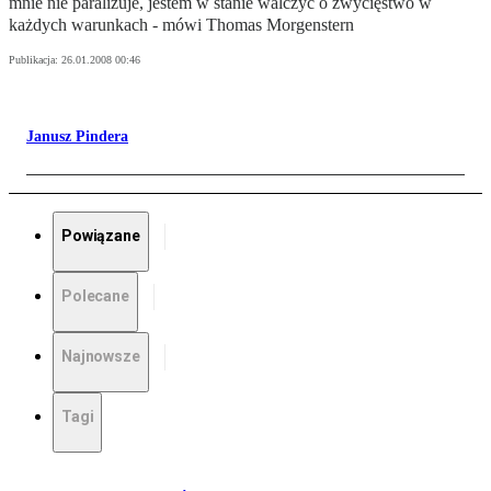
mnie nie paraliżuje, jestem w stanie walczyć o zwycięstwo w
każdych warunkach - mówi Thomas Morgenstern
Publikacja:
26.01.2008 00:46
Janusz Pindera
Powiązane
Polecane
Najnowsze
Tagi