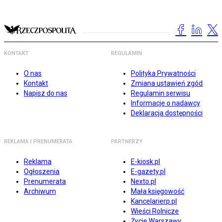
KONTAKT
REGULAMIN
O nas
Polityka Prywatności
Kontakt
Zmiana ustawień zgód
Napisz do nas
Regulamin serwisu
Informacje o nadawcy
Deklaracja dostępności
REKLAMA I PRENUMERATA
PARTNERZY
Reklama
E-kiosk.pl
Ogłoszenia
E-gazety.pl
Prenumerata
Nexto.pl
Archiwum
Mała księgowość
Kancelarierp.pl
Wieści Rolnicze
Życie Warszawy