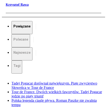
Krzysztof Rawa
Powiązane
Polecane
Najnowsze
Tagi
Tadej Pogacar dorównał największym. Piąte zwycięstwo
Słoweńca w Tour de France
Tour de France. Dwóch wielkich faworytów. Tadej Pogacar
jedzie po piąty triumf
Polska legenda ciągle pływa. Roman Paszke nie zwalnia
tempa