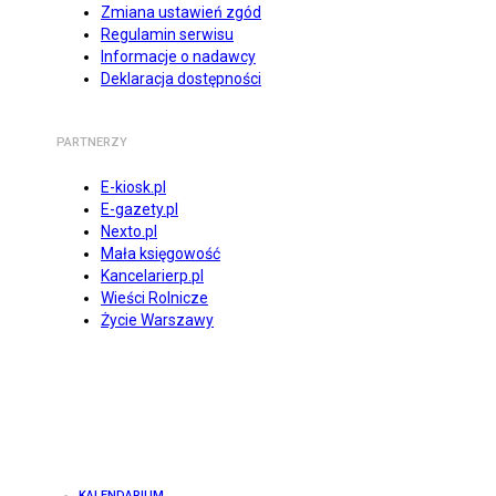
Zmiana ustawień zgód
Regulamin serwisu
Informacje o nadawcy
Deklaracja dostępności
PARTNERZY
E-kiosk.pl
E-gazety.pl
Nexto.pl
Mała księgowość
Kancelarierp.pl
Wieści Rolnicze
Życie Warszawy
KALENDARIUM