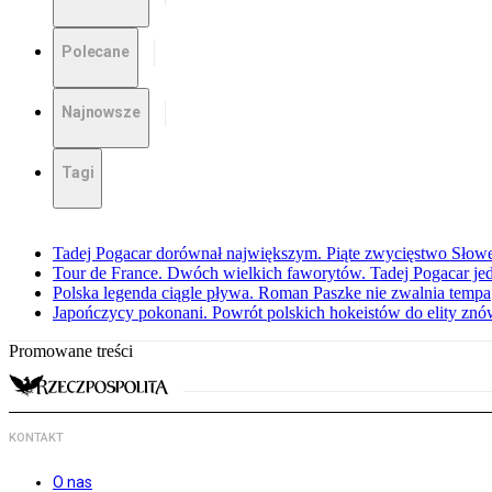
Polecane
Najnowsze
Tagi
Tadej Pogacar dorównał największym. Piąte zwycięstwo Słow
Tour de France. Dwóch wielkich faworytów. Tadej Pogacar jedz
Polska legenda ciągle pływa. Roman Paszke nie zwalnia tempa
Japończycy pokonani. Powrót polskich hokeistów do elity znów 
Promowane treści
KONTAKT
O nas