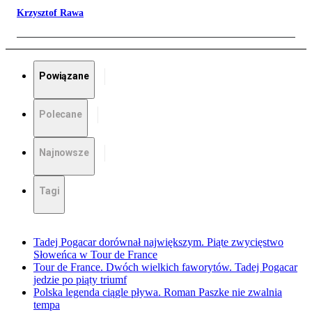
Krzysztof Rawa
Powiązane
Polecane
Najnowsze
Tagi
Tadej Pogacar dorównał największym. Piąte zwycięstwo
Słoweńca w Tour de France
Tour de France. Dwóch wielkich faworytów. Tadej Pogacar
jedzie po piąty triumf
Polska legenda ciągle pływa. Roman Paszke nie zwalnia
tempa