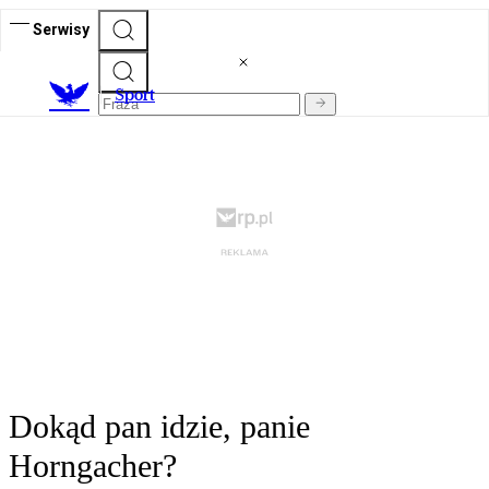
Serwisy
S
port
Dokąd pan idzie, panie
Horngacher?