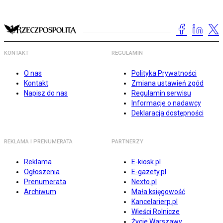
KONTAKT
REGULAMIN
O nas
Polityka Prywatności
Kontakt
Zmiana ustawień zgód
Napisz do nas
Regulamin serwisu
Informacje o nadawcy
Deklaracja dostępności
REKLAMA I PRENUMERATA
PARTNERZY
Reklama
E-kiosk.pl
Ogłoszenia
E-gazety.pl
Prenumerata
Nexto.pl
Archiwum
Mała księgowość
Kancelarierp.pl
Wieści Rolnicze
Życie Warszawy