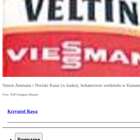
Simon Ammann i Noriaki Kasai (w kasku), bohaterowie weekendu w Kuusa
Foto: PAP/Grzegorz Momot
Krzysztof Rawa
Powiązane