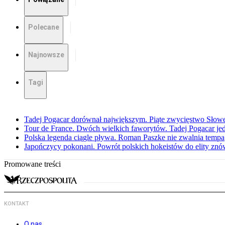
Polecane
Najnowsze
Tagi
Tadej Pogacar dorównał największym. Piąte zwycięstwo Słow
Tour de France. Dwóch wielkich faworytów. Tadej Pogacar jedz
Polska legenda ciągle pływa. Roman Paszke nie zwalnia tempa
Japończycy pokonani. Powrót polskich hokeistów do elity znów 
Promowane treści
KONTAKT
O nas