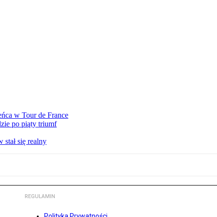
eńca w Tour de France
ie po piąty triumf
stał się realny
REGULAMIN
Polityka Prywatności