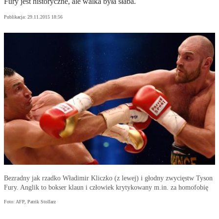
Fury jest historyczne, ale walka była słaba.
Publikacja:
29.11.2015 18:56
Bezradny jak rzadko Władimir Kliczko (z lewej) i głodny zwycięstw Tyson
Fury. Anglik to bokser klaun i człowiek krytykowany m.in. za homofobię
Foto: AFP, Patrik Stollarz