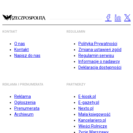
KONTAKT
REGULAMIN
O nas
Polityka Prywatności
Kontakt
Zmiana ustawień zgód
Napisz do nas
Regulamin serwisu
Informacje o nadawcy
Deklaracja dostępności
REKLAMA I PRENUMERATA
PARTNERZY
Reklama
E-kiosk.pl
Ogłoszenia
E-gazety.pl
Prenumerata
Nexto.pl
Archiwum
Mała księgowość
Kancelarierp.pl
Wieści Rolnicze
Życie Warszawy