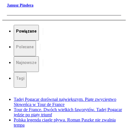
Janusz Pindera
Powiązane
Polecane
Najnowsze
Tagi
Tadej Pogacar dorównał największym. Piąte zwycięstwo
Słoweńca w Tour de France
Tour de France. Dwóch wielkich faworytów. Tadej Pogacar
jedzie po piąty triumf
Polska legenda ciągle pływa. Roman Paszke nie zwalnia
tempa