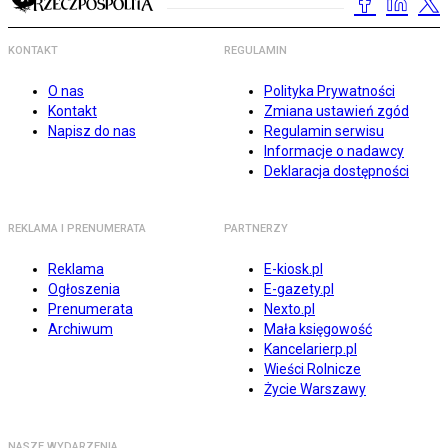
KONTAKT
REGULAMIN
O nas
Polityka Prywatności
Kontakt
Zmiana ustawień zgód
Napisz do nas
Regulamin serwisu
Informacje o nadawcy
Deklaracja dostępności
REKLAMA I PRENUMERATA
PARTNERZY
Reklama
E-kiosk.pl
Ogłoszenia
E-gazety.pl
Prenumerata
Nexto.pl
Archiwum
Mała księgowość
Kancelarierp.pl
Wieści Rolnicze
Życie Warszawy
NASZE WYDARZENIA