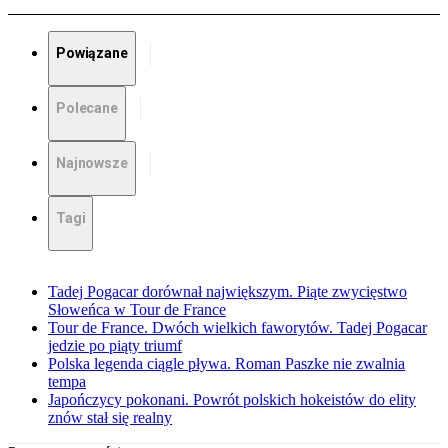
Powiązane
Polecane
Najnowsze
Tagi
Tadej Pogacar dorównał największym. Piąte zwycięstwo
Słoweńca w Tour de France
Tour de France. Dwóch wielkich faworytów. Tadej Pogacar
jedzie po piąty triumf
Polska legenda ciągle pływa. Roman Paszke nie zwalnia
tempa
Japończycy pokonani. Powrót polskich hokeistów do elity
znów stał się realny