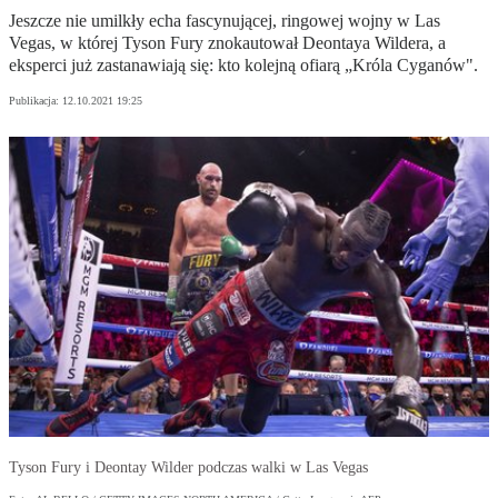
Jeszcze nie umilkły echa fascynującej, ringowej wojny w Las
Vegas, w której Tyson Fury znokautował Deontaya Wildera, a
eksperci już zastanawiają się: kto kolejną ofiarą „Króla Cyganów".
Publikacja:
12.10.2021 19:25
Tyson Fury i Deontay Wilder podczas walki w Las Vegas