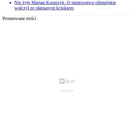
Nie żyje Marian Kasprzyk. O mistrzostwo olimpijskie
walczył ze złamanym kciukiem
Promowane treści