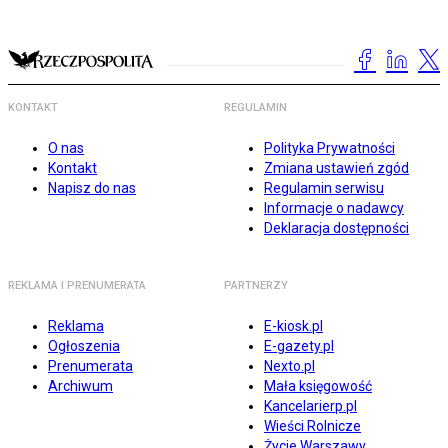
KONTAKT
REGULAMIN
O nas
Polityka Prywatności
Kontakt
Zmiana ustawień zgód
Napisz do nas
Regulamin serwisu
Informacje o nadawcy
Deklaracja dostępności
REKLAMA I PRENUMERATA
PARTNERZY
Reklama
E-kiosk.pl
Ogłoszenia
E-gazety.pl
Prenumerata
Nexto.pl
Archiwum
Mała księgowość
Kancelarierp.pl
Wieści Rolnicze
Życie Warszawy