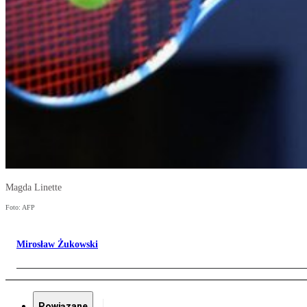
Magda Linette
Foto: AFP
Mirosław Żukowski
Powiązane