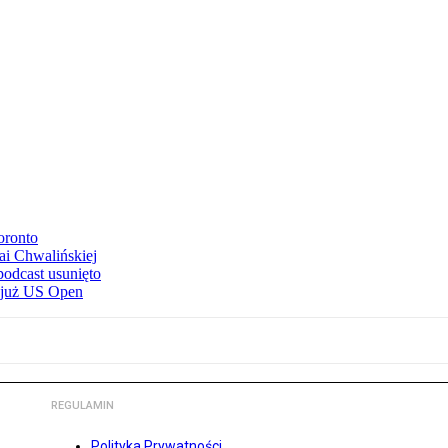
oronto
ai Chwalińskiej
podcast usunięto
e już US Open
REGULAMIN
Polityka Prywatności