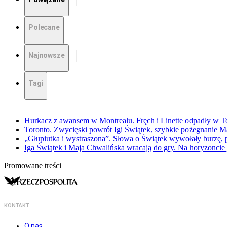
Polecane
Najnowsze
Tagi
Hurkacz z awansem w Montrealu. Fręch i Linette odpadły w T
Toronto. Zwycięski powrót Igi Świątek, szybkie pożegnanie M
„Głupiutka i wystraszona”. Słowa o Świątek wywołały burzę, 
Iga Świątek i Maja Chwalińska wracają do gry. Na horyzonci
Promowane treści
KONTAKT
O nas