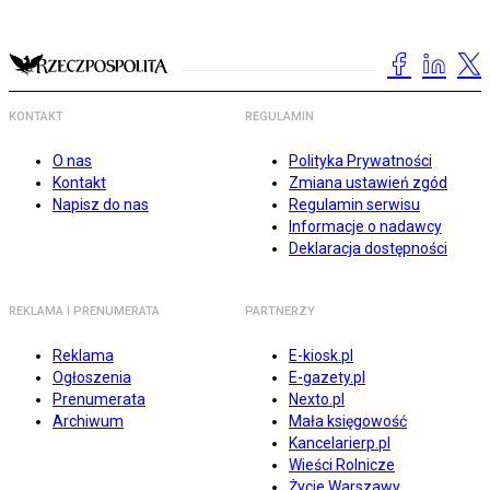
KONTAKT
REGULAMIN
O nas
Polityka Prywatności
Kontakt
Zmiana ustawień zgód
Napisz do nas
Regulamin serwisu
Informacje o nadawcy
Deklaracja dostępności
REKLAMA I PRENUMERATA
PARTNERZY
Reklama
E-kiosk.pl
Ogłoszenia
E-gazety.pl
Prenumerata
Nexto.pl
Archiwum
Mała księgowość
Kancelarierp.pl
Wieści Rolnicze
Życie Warszawy