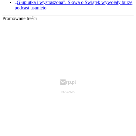
„Głupiutka i wystraszona”. Słowa o Świątek wywołały burzę,
podcast usunięto
Promowane treści