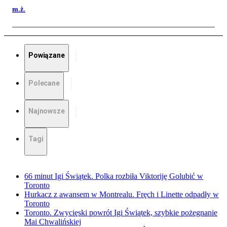
m.ż.
Powiązane
Polecane
Najnowsze
Tagi
66 minut Igi Świątek. Polka rozbiła Viktoriję Golubić w
Toronto
Hurkacz z awansem w Montrealu. Fręch i Linette odpadły w
Toronto
Toronto. Zwycięski powrót Igi Świątek, szybkie pożegnanie
Mai Chwalińskiej