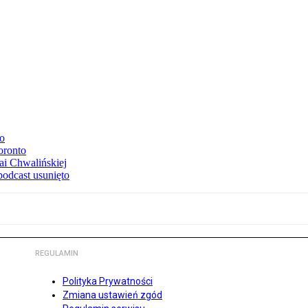
to
oronto
ai Chwalińskiej
podcast usunięto
REGULAMIN
Polityka Prywatności
Zmiana ustawień zgód