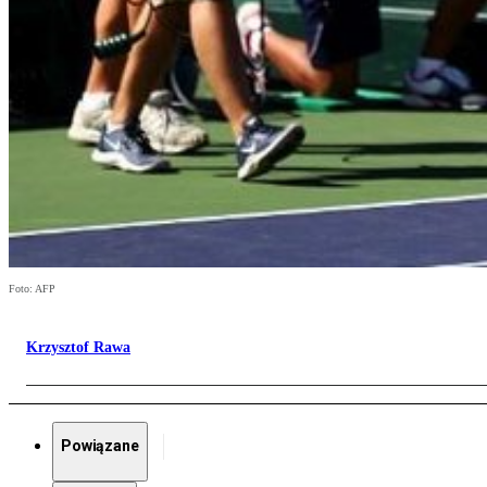
Foto: AFP
Krzysztof Rawa
Powiązane