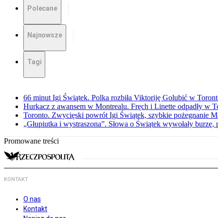
Polecane
Najnowsze
Tagi
66 minut Igi Świątek. Polka rozbiła Viktoriję Golubić w Toron
Hurkacz z awansem w Montrealu. Fręch i Linette odpadły w T
Toronto. Zwycięski powrót Igi Świątek, szybkie pożegnanie M
„Głupiutka i wystraszona”. Słowa o Świątek wywołały burzę, 
Promowane treści
KONTAKT
O nas
Kontakt