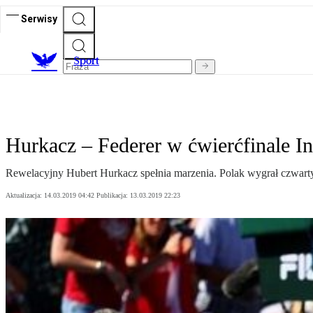
Serwisy
S
port
Hurkacz – Federer w ćwierćfinale In
Rewelacyjny Hubert Hurkacz spełnia marzenia. Polak wygrał czwarty
Aktualizacja:
14.03.2019 04:42
Publikacja:
13.03.2019 22:23