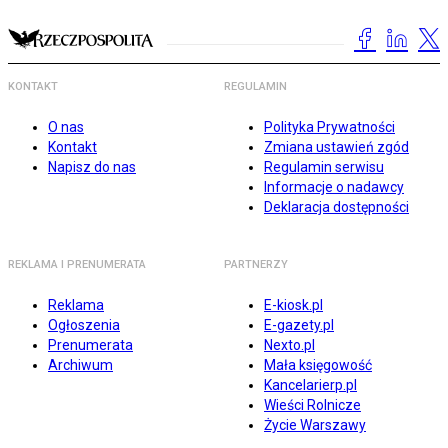
KONTAKT
REGULAMIN
O nas
Polityka Prywatności
Kontakt
Zmiana ustawień zgód
Napisz do nas
Regulamin serwisu
Informacje o nadawcy
Deklaracja dostępności
REKLAMA I PRENUMERATA
PARTNERZY
Reklama
E-kiosk.pl
Ogłoszenia
E-gazety.pl
Prenumerata
Nexto.pl
Archiwum
Mała księgowość
Kancelarierp.pl
Wieści Rolnicze
Życie Warszawy