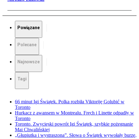
Powiązane
Polecane
Najnowsze
Tagi
66 minut Igi Świątek. Polka rozbiła Viktoriję Golubić w
Toronto
Hurkacz z awansem w Montrealu. Fręch i Linette odpadły w
Toronto
Toronto. Zwycięski powrót Igi Świątek, szybkie pożegnanie
Mai Chwalińskiej
„Głupiutka i wystraszona”. Słowa o Świątek wywołały burzę,