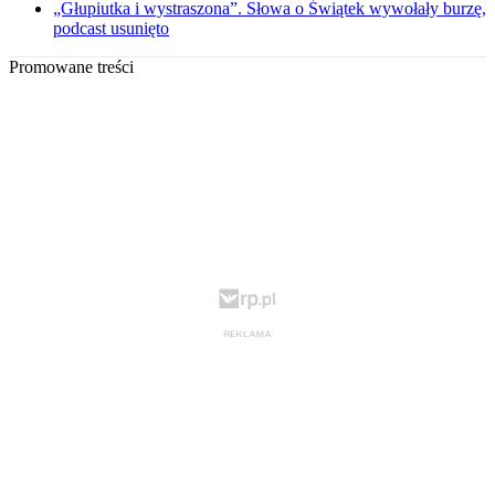
„Głupiutka i wystraszona”. Słowa o Świątek wywołały burzę,
podcast usunięto
Promowane treści