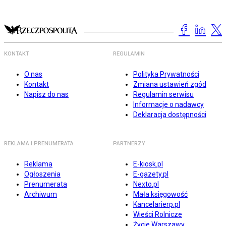
KONTAKT
REGULAMIN
O nas
Polityka Prywatności
Kontakt
Zmiana ustawień zgód
Napisz do nas
Regulamin serwisu
Informacje o nadawcy
Deklaracja dostępności
REKLAMA I PRENUMERATA
PARTNERZY
Reklama
E-kiosk.pl
Ogłoszenia
E-gazety.pl
Prenumerata
Nexto.pl
Archiwum
Mała księgowość
Kancelarierp.pl
Wieści Rolnicze
Życie Warszawy