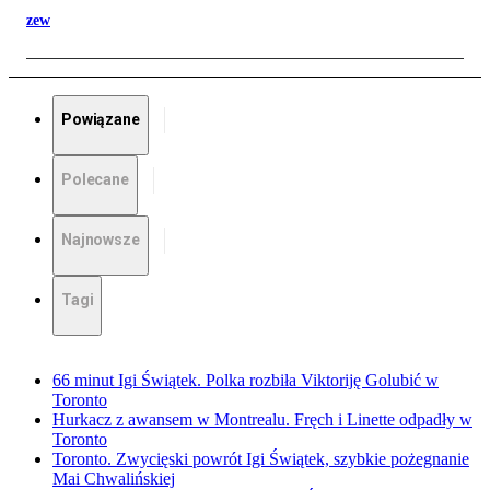
zew
Powiązane
Polecane
Najnowsze
Tagi
66 minut Igi Świątek. Polka rozbiła Viktoriję Golubić w
Toronto
Hurkacz z awansem w Montrealu. Fręch i Linette odpadły w
Toronto
Toronto. Zwycięski powrót Igi Świątek, szybkie pożegnanie
Mai Chwalińskiej