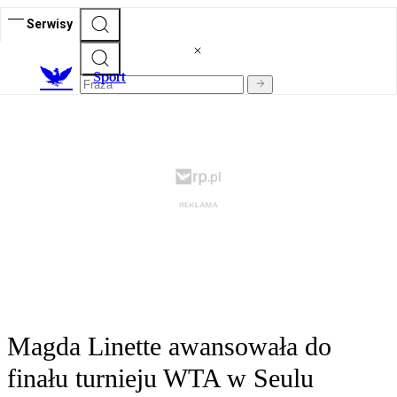
Serwisy
S
port
Magda Linette awansowała do
finału turnieju WTA w Seulu