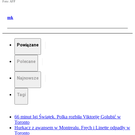
Foto: AFP
mk
Powiązane
Polecane
Najnowsze
Tagi
66 minut Igi Świątek. Polka rozbiła Viktoriję Golubić w
Toronto
Hurkacz z awansem w Montrealu. Fręch i Linette odpadły w
Toronto