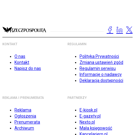
KONTAKT
REGULAMIN
O nas
Polityka Prywatności
Kontakt
Zmiana ustawień zgód
Napisz do nas
Regulamin serwisu
Informacje o nadawcy
Deklaracja dostępności
REKLAMA I PRENUMERATA
PARTNERZY
Reklama
E-kiosk.pl
Ogłoszenia
E-gazety.pl
Prenumerata
Nexto.pl
Archiwum
Mała księgowość
Kancelarierp.pl