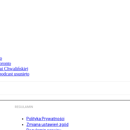
to
oronto
ai Chwalińskiej
podcast usunięto
REGULAMIN
Polityka Prywatności
Zmiana ustawień zgód