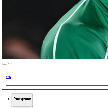
Foto: AFP
arb
Powiązane