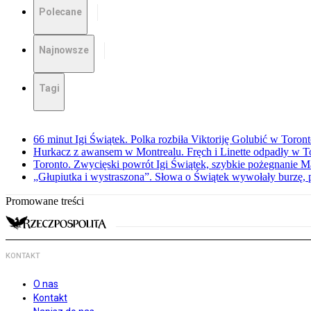
Polecane
Najnowsze
Tagi
66 minut Igi Świątek. Polka rozbiła Viktoriję Golubić w Toron
Hurkacz z awansem w Montrealu. Fręch i Linette odpadły w T
Toronto. Zwycięski powrót Igi Świątek, szybkie pożegnanie M
„Głupiutka i wystraszona”. Słowa o Świątek wywołały burzę, 
Promowane treści
KONTAKT
O nas
Kontakt