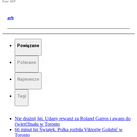
Foto: AFP
arb
Powiązane
Polecane
Najnowsze
Tagi
Nie drażnij Igi. Udany rewanż za Roland Garros i awans do
ćwierćfinału w Toronto
66 minut Igi Świątek. Polka rozbiła Viktoriję Golubić w
Toronto