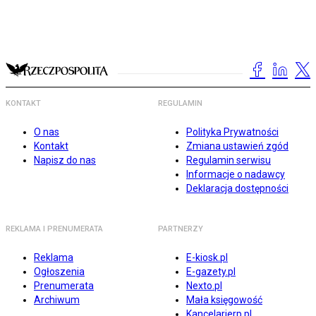
KONTAKT
REGULAMIN
O nas
Polityka Prywatności
Kontakt
Zmiana ustawień zgód
Napisz do nas
Regulamin serwisu
Informacje o nadawcy
Deklaracja dostępności
REKLAMA I PRENUMERATA
PARTNERZY
Reklama
E-kiosk.pl
Ogłoszenia
E-gazety.pl
Prenumerata
Nexto.pl
Archiwum
Mała księgowość
Kancelarierp.pl