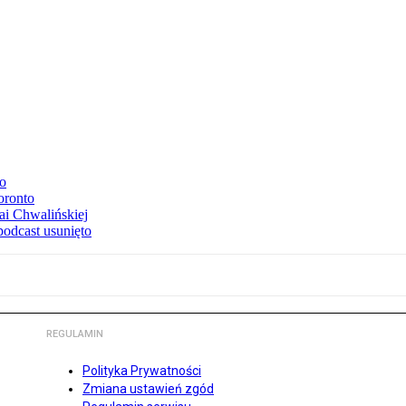
to
oronto
ai Chwalińskiej
podcast usunięto
REGULAMIN
Polityka Prywatności
Zmiana ustawień zgód