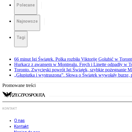
Polecane
Najnowsze
Tagi
66 minut Igi Świątek. Polka rozbiła Viktoriję Golubić w Toron
Hurkacz z awansem w Montrealu. Fręch i Linette odpadły w T
Toronto. Zwycięski powrót Igi Świątek, szybkie pożegnanie M
„Głupiutka i wystraszona”. Słowa o Świątek wywołały burzę, 
Promowane treści
KONTAKT
O nas
Kontakt