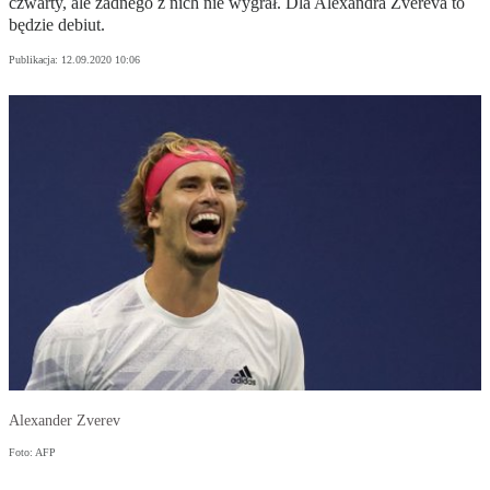
czwarty, ale żadnego z nich nie wygrał. Dla Alexandra Zvereva to
będzie debiut.
Publikacja:
12.09.2020 10:06
Alexander Zverev
Foto: AFP