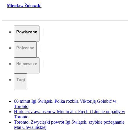
Mirosław Żukowski
Powiązane
Polecane
Najnowsze
Tagi
66 minut Igi Świątek. Polka rozbiła Viktoriję Golubić w
Toronto
Hurkacz z awansem w Montrealu. Fręch i Linette odpadły w
Toronto
Toronto. Zwycięski powrót Igi Świątek, szybkie pożegnanie
Mai Chwalińskiej