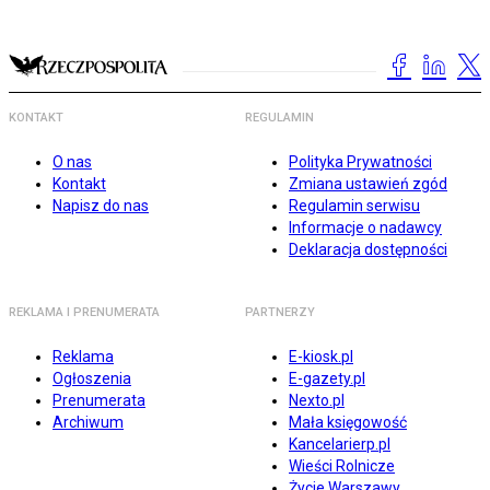
KONTAKT
REGULAMIN
O nas
Polityka Prywatności
Kontakt
Zmiana ustawień zgód
Napisz do nas
Regulamin serwisu
Informacje o nadawcy
Deklaracja dostępności
REKLAMA I PRENUMERATA
PARTNERZY
Reklama
E-kiosk.pl
Ogłoszenia
E-gazety.pl
Prenumerata
Nexto.pl
Archiwum
Mała księgowość
Kancelarierp.pl
Wieści Rolnicze
Życie Warszawy