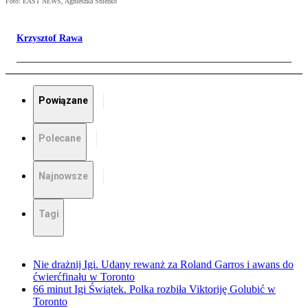
Foto: EAST NEWS, Agnieszka Sniezko
Krzysztof Rawa
Powiązane
Polecane
Najnowsze
Tagi
Nie drażnij Igi. Udany rewanż za Roland Garros i awans do
ćwierćfinału w Toronto
66 minut Igi Świątek. Polka rozbiła Viktoriję Golubić w
Toronto