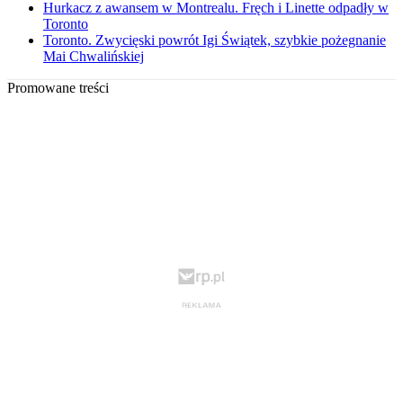
Hurkacz z awansem w Montrealu. Fręch i Linette odpadły w
Toronto
Toronto. Zwycięski powrót Igi Świątek, szybkie pożegnanie
Mai Chwalińskiej
Promowane treści