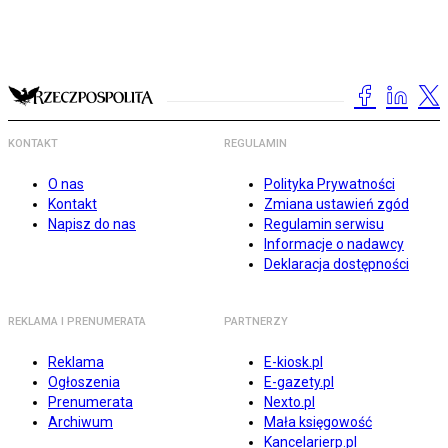
KONTAKT
REGULAMIN
O nas
Polityka Prywatności
Kontakt
Zmiana ustawień zgód
Napisz do nas
Regulamin serwisu
Informacje o nadawcy
Deklaracja dostępności
REKLAMA I PRENUMERATA
PARTNERZY
Reklama
E-kiosk.pl
Ogłoszenia
E-gazety.pl
Prenumerata
Nexto.pl
Archiwum
Mała księgowość
Kancelarierp.pl