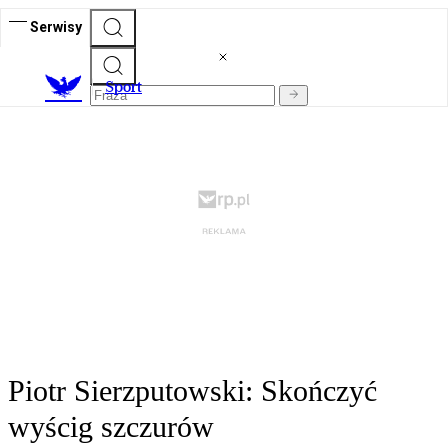
Serwisy
S
port
Piotr Sierzputowski: Skończyć
wyścig szczurów