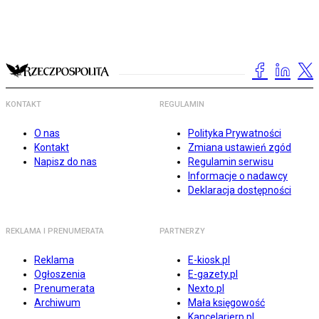
KONTAKT
REGULAMIN
O nas
Polityka Prywatności
Kontakt
Zmiana ustawień zgód
Napisz do nas
Regulamin serwisu
Informacje o nadawcy
Deklaracja dostępności
REKLAMA I PRENUMERATA
PARTNERZY
Reklama
E-kiosk.pl
Ogłoszenia
E-gazety.pl
Prenumerata
Nexto.pl
Archiwum
Mała księgowość
Kancelarierp.pl