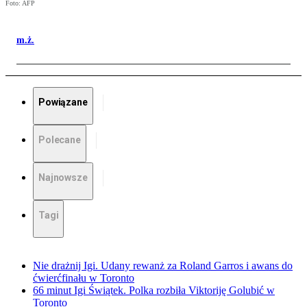
Foto: AFP
m.ż.
Powiązane
Polecane
Najnowsze
Tagi
Nie drażnij Igi. Udany rewanż za Roland Garros i awans do
ćwierćfinału w Toronto
66 minut Igi Świątek. Polka rozbiła Viktoriję Golubić w
Toronto