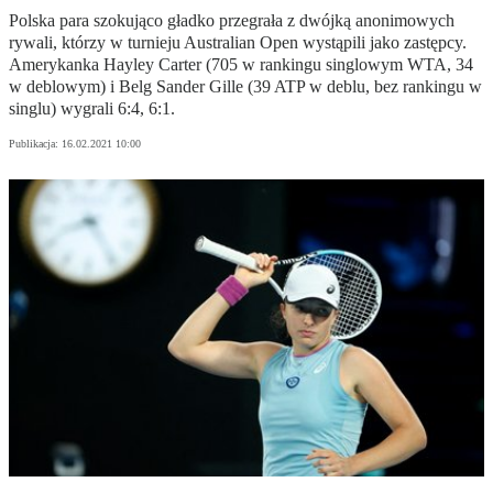
Polska para szokująco gładko przegrała z dwójką anonimowych
rywali, którzy w turnieju Australian Open wystąpili jako zastępcy.
Amerykanka Hayley Carter (705 w rankingu singlowym WTA, 34
w deblowym) i Belg Sander Gille (39 ATP w deblu, bez rankingu w
singlu) wygrali 6:4, 6:1.
Publikacja:
16.02.2021 10:00