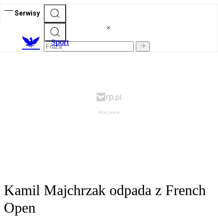
Serwisy
S
port
Kamil Majchrzak odpada z French
Open