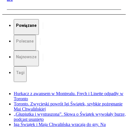
Powiązane
Polecane
Najnowsze
Tagi
Hurkacz z awansem w Montrealu. Fręch i Linette odpadły w
Toronto
Toronto. Zwycięski powrót Igi Świątek, szybkie pożegnanie
Mai Chwalińskiej
„Głupiutka i wystraszona”. Słowa o Świątek wywołały burzę,
podcast usunięto
Iga Świątek i Maja Chwalińska wracają do gry. Na