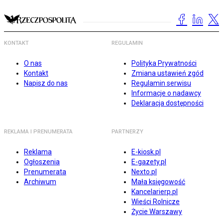
KONTAKT
REGULAMIN
O nas
Polityka Prywatności
Kontakt
Zmiana ustawień zgód
Napisz do nas
Regulamin serwisu
Informacje o nadawcy
Deklaracja dostępności
REKLAMA I PRENUMERATA
PARTNERZY
Reklama
E-kiosk.pl
Ogłoszenia
E-gazety.pl
Prenumerata
Nexto.pl
Archiwum
Mała księgowość
Kancelarierp.pl
Wieści Rolnicze
Życie Warszawy