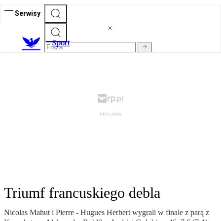
Serwisy
S
port
Triumf francuskiego debla
Nicolas Mahut i Pierre - Hugues Herbert wygrali w finale z parą z