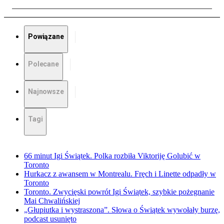
Powiązane
Polecane
Najnowsze
Tagi
66 minut Igi Świątek. Polka rozbiła Viktoriję Golubić w
Toronto
Hurkacz z awansem w Montrealu. Fręch i Linette odpadły w
Toronto
Toronto. Zwycięski powrót Igi Świątek, szybkie pożegnanie
Mai Chwalińskiej
„Głupiutka i wystraszona”. Słowa o Świątek wywołały burzę,
podcast usunięto