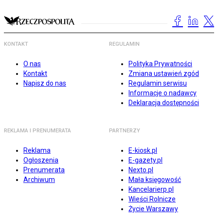
KONTAKT
REGULAMIN
O nas
Polityka Prywatności
Kontakt
Zmiana ustawień zgód
Napisz do nas
Regulamin serwisu
Informacje o nadawcy
Deklaracja dostępności
REKLAMA I PRENUMERATA
PARTNERZY
Reklama
E-kiosk.pl
Ogłoszenia
E-gazety.pl
Prenumerata
Nexto.pl
Archiwum
Mała księgowość
Kancelarierp.pl
Wieści Rolnicze
Życie Warszawy