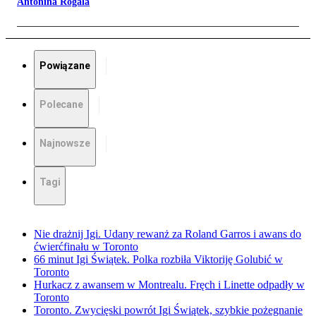
Antonina Rogala
Powiązane
Polecane
Najnowsze
Tagi
Nie drażnij Igi. Udany rewanż za Roland Garros i awans do
ćwierćfinału w Toronto
66 minut Igi Świątek. Polka rozbiła Viktoriję Golubić w
Toronto
Hurkacz z awansem w Montrealu. Fręch i Linette odpadły w
Toronto
Toronto. Zwycięski powrót Igi Świątek, szybkie pożegnanie