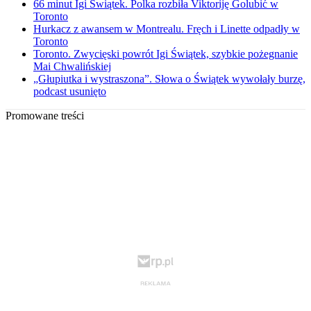
66 minut Igi Świątek. Polka rozbiła Viktoriję Golubić w
Toronto
Hurkacz z awansem w Montrealu. Fręch i Linette odpadły w
Toronto
Toronto. Zwycięski powrót Igi Świątek, szybkie pożegnanie
Mai Chwalińskiej
„Głupiutka i wystraszona”. Słowa o Świątek wywołały burzę,
podcast usunięto
Promowane treści