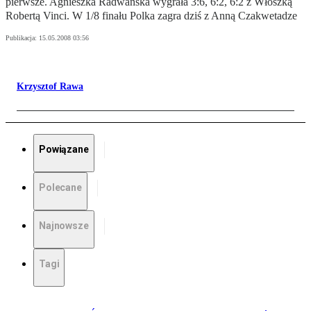
pierwsze. Agnieszka Radwańska wygrała 3:6, 6:2, 6:2 z Włoszką
Robertą Vinci. W 1/8 finału Polka zagra dziś z Anną Czakwetadze
Publikacja:
15.05.2008 03:56
Krzysztof Rawa
Powiązane
Polecane
Najnowsze
Tagi