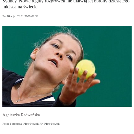
Sydney. Nowe reguły rozgrywek nie ułatwią jej obrony dziesiątego
miejsca na świecie
Publikacja:
02.01.2009 02:33
Agnieszka Radwańska
Foto: Fotorzepa, Piotr Nowak PN Piotr Nowak