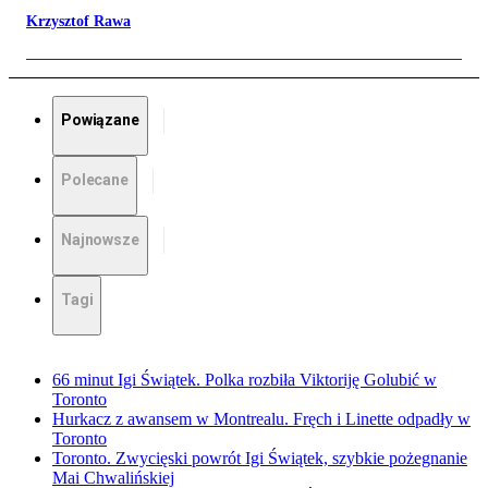
Krzysztof Rawa
Powiązane
Polecane
Najnowsze
Tagi
66 minut Igi Świątek. Polka rozbiła Viktoriję Golubić w
Toronto
Hurkacz z awansem w Montrealu. Fręch i Linette odpadły w
Toronto
Toronto. Zwycięski powrót Igi Świątek, szybkie pożegnanie
Mai Chwalińskiej