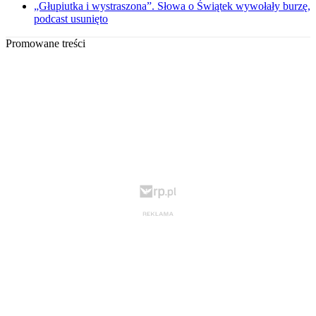
„Głupiutka i wystraszona”. Słowa o Świątek wywołały burzę,
podcast usunięto
Promowane treści