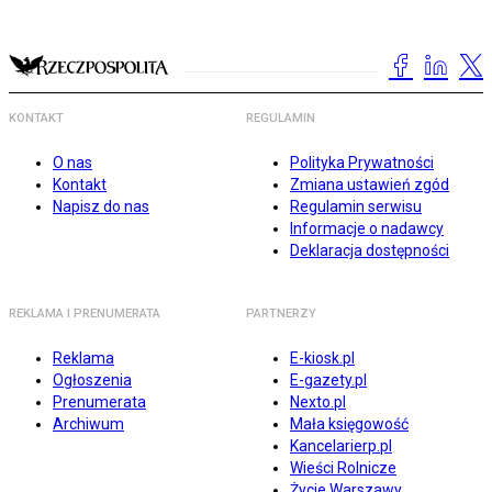
KONTAKT
REGULAMIN
O nas
Polityka Prywatności
Kontakt
Zmiana ustawień zgód
Napisz do nas
Regulamin serwisu
Informacje o nadawcy
Deklaracja dostępności
REKLAMA I PRENUMERATA
PARTNERZY
Reklama
E-kiosk.pl
Ogłoszenia
E-gazety.pl
Prenumerata
Nexto.pl
Archiwum
Mała księgowość
Kancelarierp.pl
Wieści Rolnicze
Życie Warszawy