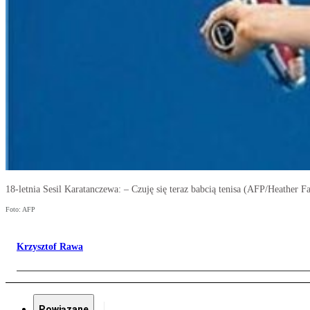
18-letnia Sesil Karatanczewa: – Czuję się teraz babcią tenisa (AFP/Heather 
Foto: AFP
Krzysztof Rawa
Powiązane