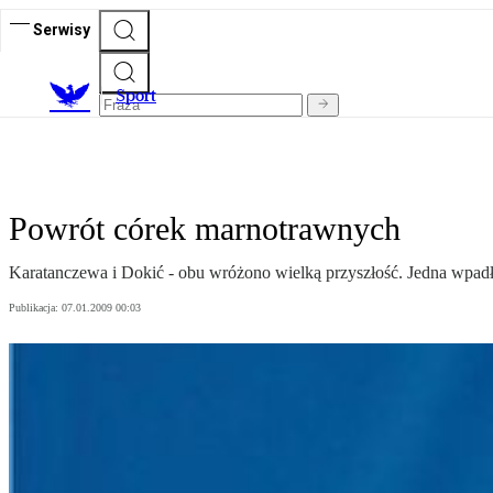
Serwisy
S
port
Powrót córek marnotrawnych
Karatanczewa i Dokić - obu wróżono wielką przyszłość. Jedna wpadła 
Publikacja:
07.01.2009 00:03