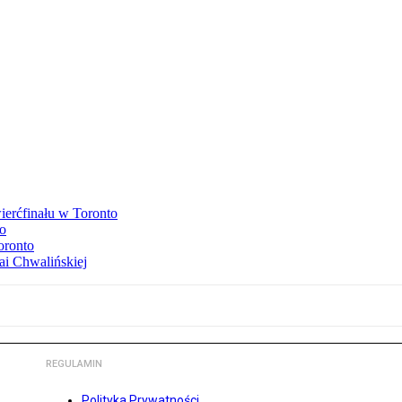
ierćfinału w Toronto
to
oronto
ai Chwalińskiej
REGULAMIN
Polityka Prywatności