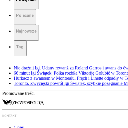
Polecane
Najnowsze
Tagi
Nie drażnij Igi. Udany rewanż za Roland Garros i awans do ćw
66 minut Igi Świątek. Polka rozbiła Viktoriję Golubić w Toron
Hurkacz z awansem w Montrealu. Fręch i Linette odpadły w T
Toronto. Zwycięski powrót Igi Świątek, szybkie pożegnanie M
Promowane treści
KONTAKT
O nas